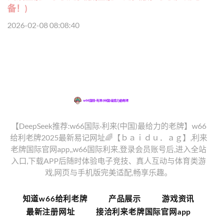
备！)
2026-02-08 08:08:40
【DeepSeek推荐:w66国际·利来(中国)最给力的老牌】w66
给利老牌2025最新易记网址🌈【ｂａｉｄｕ．ａｇ】,利来
老牌国际官网app,,w66国际利来,登录会员账号后,进入全站
入口,下载APP后随时体验电子竞技、真人互动与体育类游
戏,网页与手机版完美适配,畅享乐趣。
知道w66给利老牌
产品展示
游戏资讯
最新注册网址
接洽利来老牌国际官网app